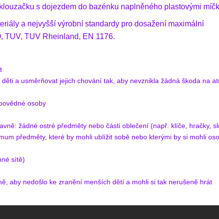
 a klouzačku s dojezdem do bazénku naplněného plastovými míčk
teriály a nejvyšší výrobní standardy pro dosažení maximální
SO, TUV, TUV Rheinland, EN 1176.
t
 děti a usměrňovat jejich chování tak, aby nevznikla žádná škoda na at
odpovědné osoby
avně: žádné ostré předměty nebo části oblečení (např. klíče, hračky, s
nimum předměty, které by mohli ublížit sobě nebo kterými by si mohli oso
nné sítě)
lně, aby nedošlo ke zranění menších dětí a mohli si tak nerušeně hrát