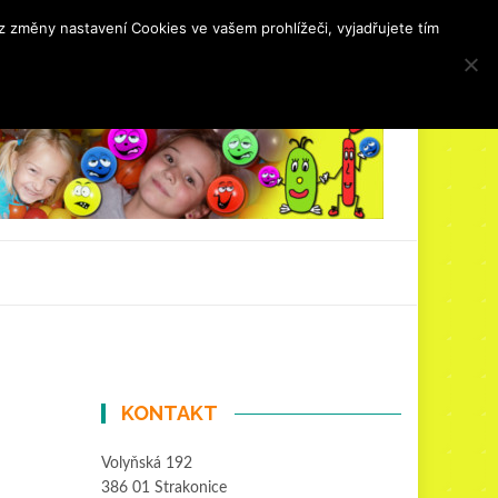
 změny nastavení Cookies ve vašem prohlížeči, vyjadřujete tím
ovozní řád
Oslavy
Kulturní akce
Kontakt
KONTAKT
Volyňská 192
386 01 Strakonice