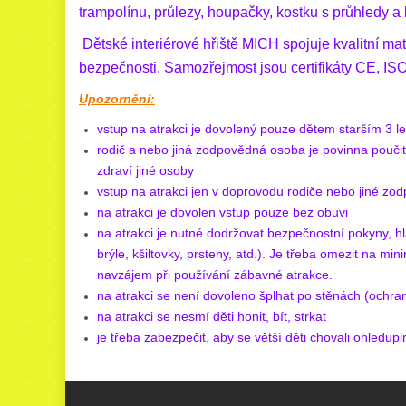
trampolínu, průlezy, houpačky, kostku s průhledy
Dětské interiérové hřiště MICH spojuje kvalitní ma
bezpečnosti.
Samozřejmost jsou certifikáty CE, I
Upozornění:
vstup na atrakci je dovolený pouze dětem starším 3 le
rodič a nebo jiná zodpovědná osoba je povinna poučit
zdraví jiné osoby
vstup na atrakci jen v doprovodu rodiče nebo jiné z
na atrakci je dovolen vstup pouze bez obuvi
na atrakci je nutné dodržovat bezpečnostní pokyny, hl
brýle, kšiltovky, prsteny, atd.). Je třeba omezit na mi
navzájem při používání zábavné atrakce.
na atrakci se není dovoleno šplhat po stěnách (ochra
na atrakci se nesmí děti honit, bít, strkat
je třeba zabezpečit, aby se větší děti chovali ohledup