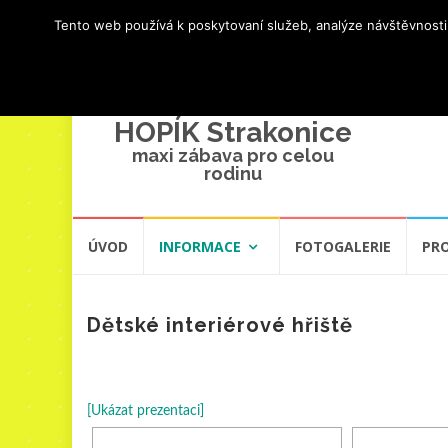
Tento web používá k poskytovaní služeb, analýze návštěvnosti
HOPÍK Strakonice
maxi zábava pro celou
rodinu
Přeskočit
ÚVOD
INFORMACE
FOTOGALERIE
PR
na
obsah
Dětské interiérové hřiště
[Ukázat prezentaci]