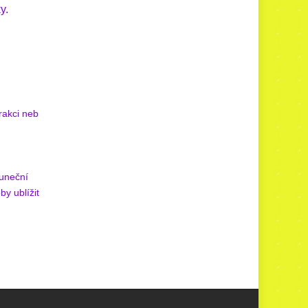
y.
rakci neb
luneční
by ublížit