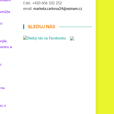
rovodem
č.tel.: +420 606 332 252
email:
marketa.carkova24@seznam.cz
nemůže
ní
SLEDUJ NÁS
rýle,
centru a
i
 na
bu u