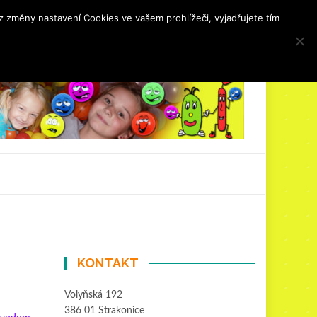
 změny nastavení Cookies ve vašem prohlížeči, vyjadřujete tím
ovozní řád
Oslavy
Kulturní akce
Kontakt
KONTAKT
Volyňská 192
386 01 Strakonice