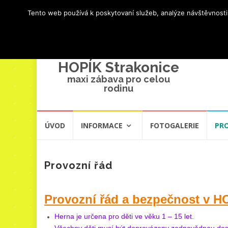
Tento web používá k poskytovaní služeb, analýze návštěvnosti
HOPÍK Strakonice
maxi zábava pro celou
rodinu
Přeskočit
ÚVOD
INFORMACE
FOTOGALERIE
PR
na
obsah
Provozní řád
Provozní řád a bezpečnost v 
Herna je určena pro děti ve věku 1 – 15 let.