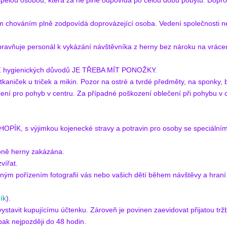
pělou osobou, která za ně plně odpovídá po celou dobu pobytu. Dop
m chováním plně zodpovídá doprovázející osoba. Vedení společnosti 
pravňuje personál k vykázání návštěvníka z herny bez nároku na vráce
t. Z hygienických důvodů JE TŘEBA MÍT PONOŽKY.
aniček u triček a mikin. Pozor na ostré a tvrdé předměty, na sponky, b
ní pro pohyb v centru. Za případné poškození oblečení při pohybu v 
HOPÍK, s výjimkou kojenecké stravy a potravin pro osoby se speciálním
 zóně herny zakázána.
vířat.
ým pořízením fotografií vás nebo vašich dětí během návštěvy a hraní
ík
).
vystavit kupujícímu účtenku. Zároveň je povinen zaevidovat přijatou trž
ak nejpozději do 48 hodin.