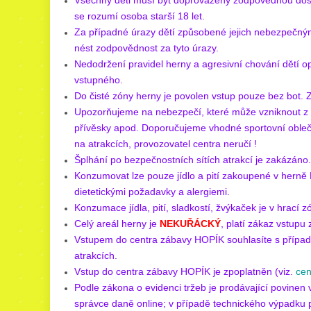
Všechny děti musí být doprovázeny zodpovědnou dos
se rozumí osoba starší 18 let.
Za případné úrazy dětí způsobené jejich nebezpečný
nést zodpovědnost za tyto úrazy.
Nedodržení pravidel herny a agresivní chování dětí o
vstupného.
Do čisté zóny herny je povolen vstup pouze bez bo
Upozorňujeme na nebezpečí, které může vzniknout z tk
přívěsky apod. Doporučujeme vhodné sportovní obleče
na atrakcích, provozovatel centra neručí !
Šplhání po bezpečnostních sítích atrakcí je zakázáno.
Konzumovat lze pouze jídlo a pití zakoupené v herně 
dietetickými požadavky a alergiemi.
Konzumace jídla, pití, sladkostí, žvýkaček je v hrací
Celý areál herny je
NEKUŘÁCKÝ
, platí zákaz vstupu z
Vstupem do centra zábavy HOPÍK souhlasíte s případn
atrakcích.
Vstup do centra zábavy HOPÍK je zpoplatněn (viz.
cen
Podle zákona o evidenci tržeb je prodávající povinen 
správce daně online; v případě technického výpadku p